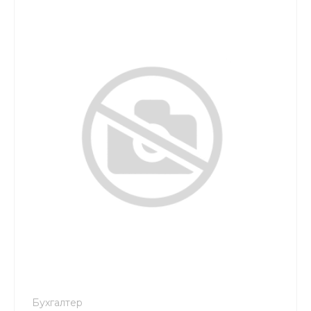
buh@tkgrant.kz
Бухгалтер