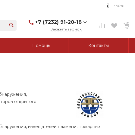
Войти
+7 (7232) 91-20-18
Заказать звонок
+7 (7232) 91-20-18
Помощь
Контакты
г. Усть-Каменогорск, ул.
Протозанова, д. 83а,
оф. 103
Пн-Пт: 8:00-17:00 Cб-Вс:
Выходной
tk_grant@mail.ru
обнаружения,
аторов открытого
обнаружения, извещателей пламени, пожарных