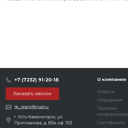
О компании
+7 (7232) 91-20-18
Новости
Заказать звонок
Сотрудники
tk_grant@mail.ru
Политика
конфиденциал
г. Усть-Каменогорск, ул.
Сертификаты
Протозанова, д. 83а, оф. 103