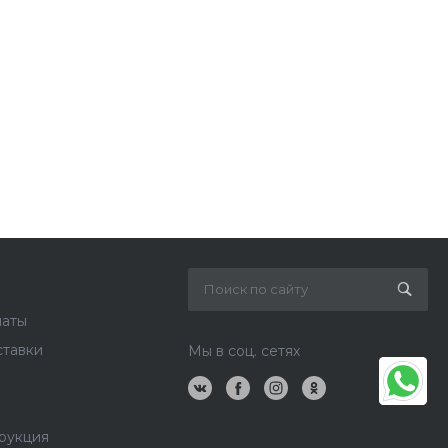
латы
ставки
Мы в соц. сетях
рукция