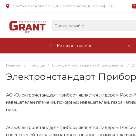
г. Усть-Каменогорск, ул. Протозанова, д. 83а, оф. 103
Каталог товаров
Главная
/
Помощь
/
Бренды – поставщики оборудования
/
Э
Электронстандарт Прибо
АО «Электронстандарт-прибор» является лидером Российс
извещателей пламени, пожарных извещателей, газоанализа
пути.
АО «Электронстандарт-прибор» является лидером Российс
извещателей, газоанализаторов взрывоопасных и токсичных