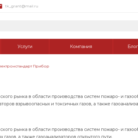
tk_grant@mail.ru
Услуги
Компания
Блог
лектронстандарт Прибор
р
кого рынка в области производства систем пожаро- и газо
торов взрывоопасных и токсичных газов, а также газоанализ
кого рынка в области производства систем пожаро- и газо
 газов, а также газоанализаторов открытого пути.