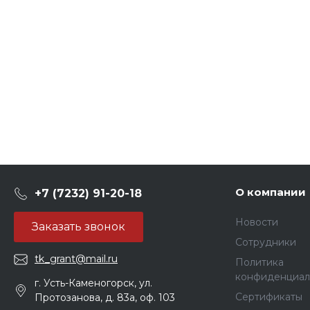
О компании
+7 (7232) 91-20-18
Новости
Заказать звонок
Сотрудники
tk_grant@mail.ru
Политика
конфиденциал
г. Усть-Каменогорск, ул.
Сертификаты
Протозанова, д. 83а, оф. 103