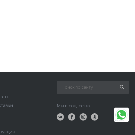
латы
ставки
Мы в соц. сетях
рукция