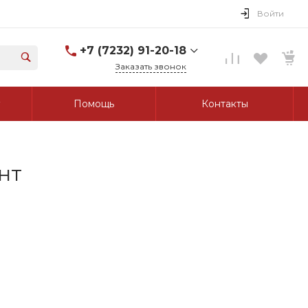
Войти
+7 (7232) 91-20-18
Заказать звонок
+7 (7232) 91-20-18
Помощь
Контакты
г. Усть-Каменогорск, ул.
Протозанова, д. 83а,
оф. 103
Пн-Пт: 8:00-17:00 Cб-Вс:
Выходной
tk_grant@mail.ru
нт