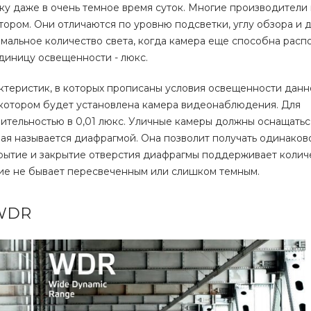
ку даже в очень темное время суток. Многие производители
ром. Они отличаются по уровню подсветки, углу обзора и д
мальное количество света, когда камера еще способна расп
диницу освещенности - люкс.
ктеристик, в которых прописаны условия освещенности данн
 котором будет установлена камера видеонаблюдения. Для
вительностью в 0,01 люкс. Уличные камеры должны оснащатьс
рая называется диафрагмой. Она позволит получать одинаков
рытие и закрытие отверстия диафрагмы поддерживает количе
ние не бывает пересвеченным или слишком темным.
 WDR