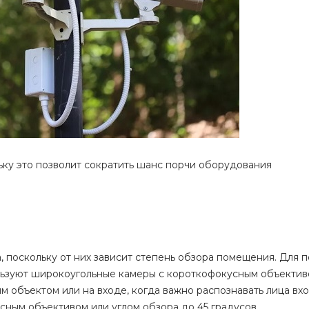
ьку это позволит сократить шанс порчи оборудования
а, поскольку от них зависит степень обзора помещения. Для 
льзуют широкоугольные камеры с короткофокусным объективо
 объектом или на входе, когда важно распознавать лица вх
сным объективом или углом обзора до 45 градусов.