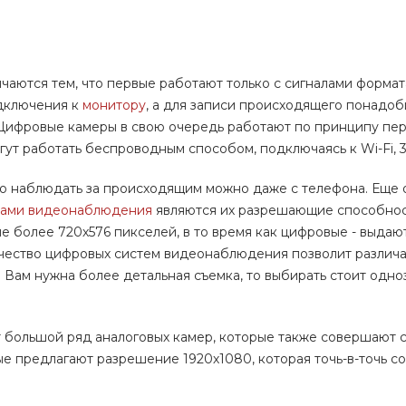
аются тем, что первые работают только с сигналами формат
одключения к
монитору
, а для записи происходящего понадоб
Цифровые камеры в свою очередь работают по принципу пе
гут работать беспроводным способом, подключаясь к Wi-Fi, 3
его наблюдать за происходящим можно даже с телефона. Еще
рами видеонаблюдения
являются их разрешающие способнос
 более 720х576 пикселей, в то время как цифровые - выдают
ачество цифровых систем видеонаблюдения позволит различа
ли Вам нужна более детальная съемка, то выбирать стоит одн
т большой ряд аналоговых камер, которые также совершают 
ые предлагают разрешение 1920х1080, которая точь-в-точь с