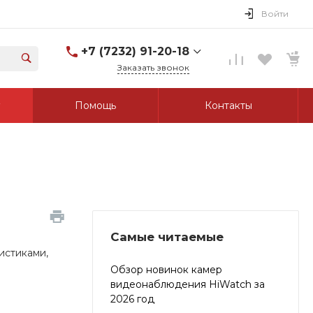
Войти
+7 (7232) 91-20-18
Заказать звонок
+7 (7232) 91-20-18
Помощь
Контакты
г. Усть-Каменогорск, ул.
Протозанова, д. 83а,
оф. 103
Пн-Пт: 8:00-17:00 Cб-Вс:
Выходной
tk_grant@mail.ru
Самые читаемые
истиками,
Обзор новинок камер
видеонаблюдения HiWatch за
2026 год