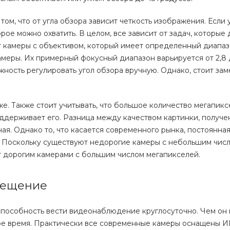
 том, что от угла обзора зависит четкость изображения. Если 
рое можно охватить. В целом, все зависит от задач, которые
 камеры с объективом, который имеет определенный диапа
меры. Их примерный фокусный диапазон варьируется от 2,8 
ность регулировать угол обзора вручную. Однако, стоит заме
е. Также стоит учитывать, что большое количество мегапикс
оддерживает его. Разница между качеством картинки, получе
ая. Однако то, что касается современного рынка, постоянна
. Поскольку существуют недорогие камеры с небольшим чис
т дорогим камерами с большим числом мегапикселей.
свещение
способность вести видеонаблюдение круглосуточно. Чем он 
ое время. Практически все современные камеры оснащены И