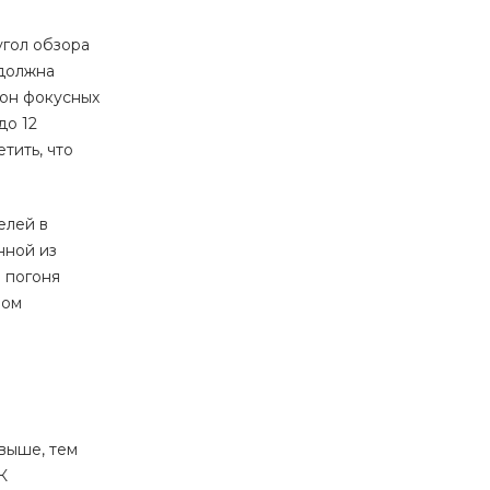
угол обзора
 должна
зон фокусных
до 12
тить, что
елей в
нной из
я погоня
лом
выше, тем
К