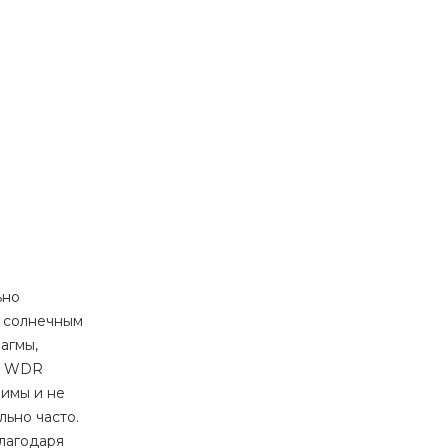
ьно
м солнечным
агмы,
ия WDR
чимы и не
льно часто.
лагодаря