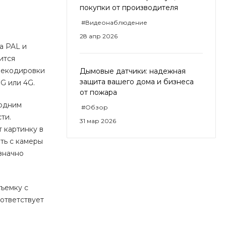
покупки от производителя
#Видеонаблюдение
28 апр 2026
а PAL и
ится
рекодировки
Дымовые датчики: надежная
защита вашего дома и бизнеса
G или 4G.
от пожара
 одним
#Обзор
ти.
31 мар 2026
 картинку в
ть с камеры
означно
съемку с
оответствует