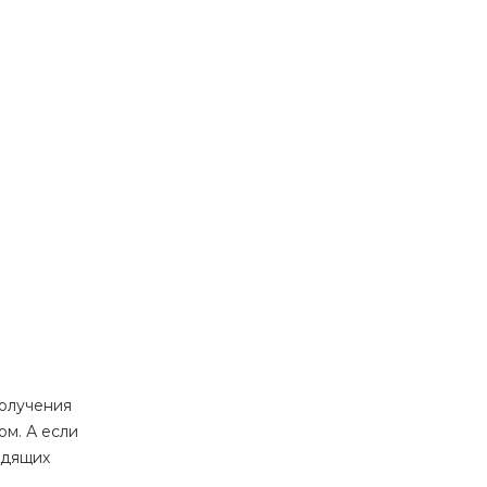
получения
м. А если
одящих