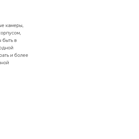
ые камеры,
корпусом,
 быть в
лодной
рать и более
нной