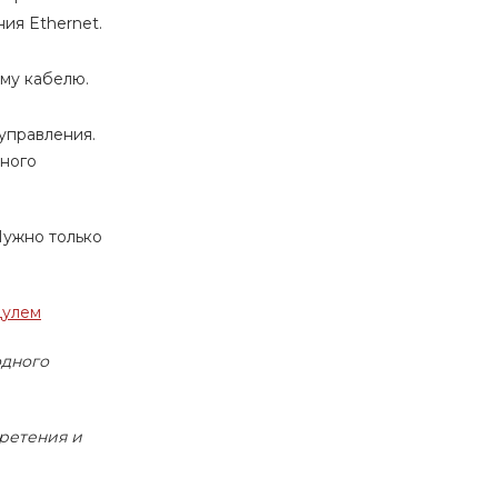
ия Ethernet.
му кабелю.
управления.
ьного
Нужно только
дулем
одного
бретения и