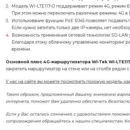
Модель WI-LTE117-O поддерживает режим 4G, режим б
При этом можно переключать различные режимы: 4G в Et
Использование функции PoE RJ45 позволяет подавать п
Если нужно запитать только две IP-камеры, нет необх
Возможность применения сетевой технологии SD-LAN 
Благодаря этому облачному управлению мониторинг ра
времени.
Основной плюс 4G-маршрутизатора Wi-Tek WI-LTE11
закрепить маршрутизатор на стене или на столбе рядом с
У нас на сайте вы можете посмотреть похожую модель, ка
Таким образом, предложенный Вашему вниманию вариан
интернета, поможет Вам удаленно обеспечить безопасн
Если у Вас остались сомнения, с удовольствием поможе
сопровождения обращайтесь к нашим специалистам. Ком