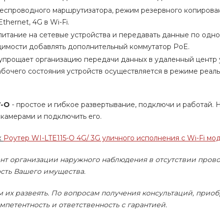
еспроводного маршрутизатора, режим резервного копирован
hernet, 4G в Wi-Fi.
итание на сетевые устройства и передавать данные по одно
одимости добавлять дополнительный коммутатор PoE.
упрощает организацию передачи данных в удаленный центр 
бочего состояния устройств осуществляется в режиме реал
7-O
- простое и гибкое развертывание, подключи и работай. 
 камерами и подключить его.
к
Роутер WI-LTE115-O 4G/ 3G уличного исполнения с Wi-Fi мо
т организации наружного наблюдения в отсутствии пров
ость Вашего имущества.
м их развеять. По вопросам получения консультаций, прио
петентность и ответственность с гарантией.