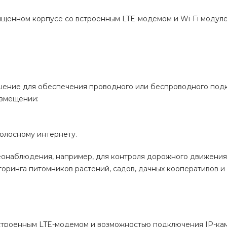
ищенном корпусе со встроенным LTE-модемом и Wi-Fi модул
ешение для обеспечения проводного или беспроводного под
азмещении:
олосному интернету.
еонаблюдения, например, для контроля дорожного движения
ринга питомников растений, садов, дачных кооперативов и т
 встроенным LTE-модемом и возможностью подключения IP-ка