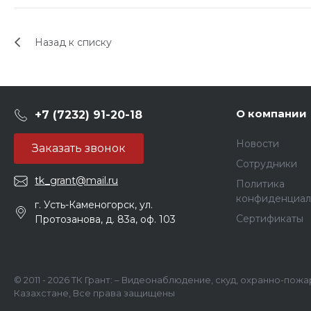
Назад к списку
О компании
+7 (7232) 91-20-18
Новости
Заказать звонок
Сотрудники
tk_grant@mail.ru
Политика
конфиденциал
г. Усть-Каменогорск, ул.
Сертификаты
Протозанова, д. 83а, оф. 103
© 2011 - 2026 ТК Грант: – Видеонаблюдение, скуд, охранно-пож
Казахстане, Все права защищены