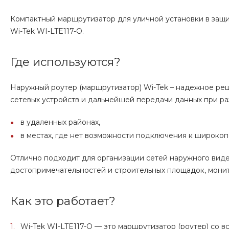
Компактный маршрутизатор для уличной установки в защ
Wi-Tek WI-LTE117-O.
Где используются?
Наружный роутер (маршрутизатор) Wi-Tek – надежное р
сетевых устройств и дальнейшей передачи данных при р
в удаленных районах,
в местах, где нет возможности подключения к широкоп
Отлично подходит для организации сетей наружного вид
достопримечательностей и строительных площадок, монито
Как это работает?
Wi-Tek WI-LTE117-O — это маршрутизатор (роутер) со