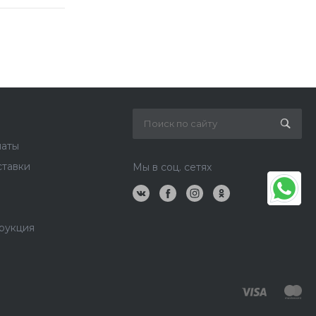
латы
ставки
Мы в соц. сетях
рукция