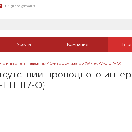
tk_grant@mail.ru
Услуги
Компания
Блог
о интернета: надежный 4G-маршрутизатор (Wi-Tek WI-LTE117-O)
сутствии проводного интер
LTE117-O)