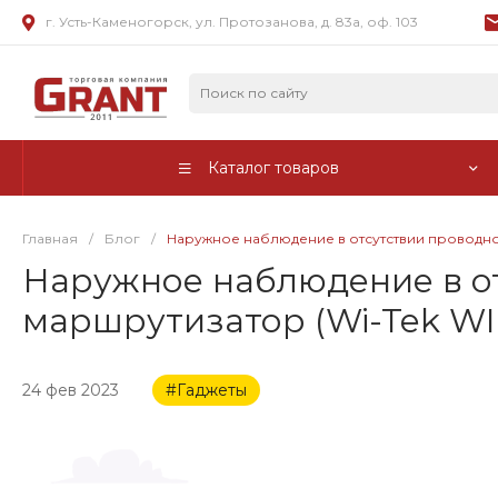
г. Усть-Каменогорск, ул. Протозанова, д. 83а, оф. 103
Каталог товаров
Главная
/
Блог
/
Наружное наблюдение в отсутствии проводног
Наружное наблюдение в от
маршрутизатор (Wi-Tek WI-
24 фев 2023
#Гаджеты