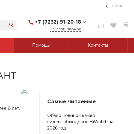
Войти
+7 (7232) 91-20-18
Заказать звонок
+7 (7232) 91-20-18
Помощь
Контакты
г. Усть-Каменогорск, ул.
Протозанова, д. 83а,
оф. 103
Пн-Пт: 8:00-17:00 Cб-Вс:
Выходной
tk_grant@mail.ru
РАНТ
Самые читаемые
ее 8 лет.
Обзор новинок камер
видеонаблюдения HiWatch за
2026 год