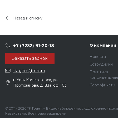
Назад к списку
О компании
+7 (7232) 91-20-18
Новости
Заказать звонок
Сотрудники
tk_grant@mail.ru
Политика
конфиденциал
г. Усть-Каменогорск, ул.
Сертификаты
Протозанова, д. 83а, оф. 103
© 2011 - 2026 ТК Грант: – Видеонаблюдение, скуд, охранно-пож
Казахстане, Все права защищены