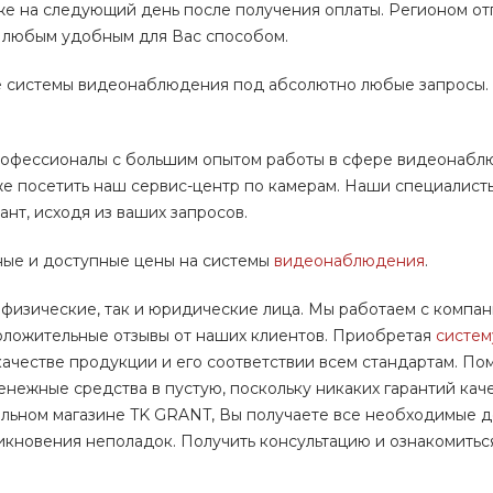
же на следующий день после получения оплаты. Регионом о
ы любым удобным для Вас способом.
е системы видеонаблюдения под абсолютно любые запросы.
офессионалы с большим опытом работы в сфере видеонабл
же посетить наш сервис-центр по камерам. Наши специалист
нт, исходя из ваших запросов.
ые и доступные цены на системы
видеонаблюдения
.
физические, так и юридические лица. Мы работаем с компа
положительные отзывы от наших клиентов. Приобретая
систем
честве продукции и его соответствии всем стандартам. Пом
енежные средства в пустую, поскольку никаких гарантий кач
льном магазине TK GRANT, Вы получаете все необходимые 
никновения неполадок. Получить консультацию и ознакомитьс