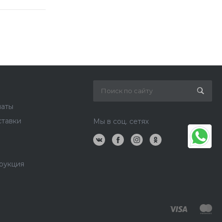
латы
ставки
Мы в соц. сетях
рукция