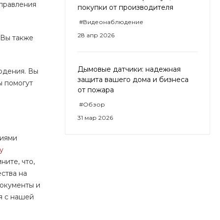
тправления
покупки от производителя
#Видеонаблюдение
28 апр 2026
 Вы также
Дымовые датчики: надежная
юдения. Вы
защита вашего дома и бизнеса
ы помогут
от пожара
#Обзор
31 мар 2026
ниями
у
ните, что,
ества на
документы и
я с нашей